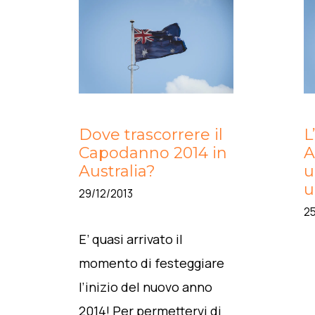
Dove trascorrere il
L
Capodanno 2014 in
A
Australia?
u
u
29/12/2013
25
E’ quasi arrivato il
momento di festeggiare
l’inizio del nuovo anno
2014! Per permettervi di