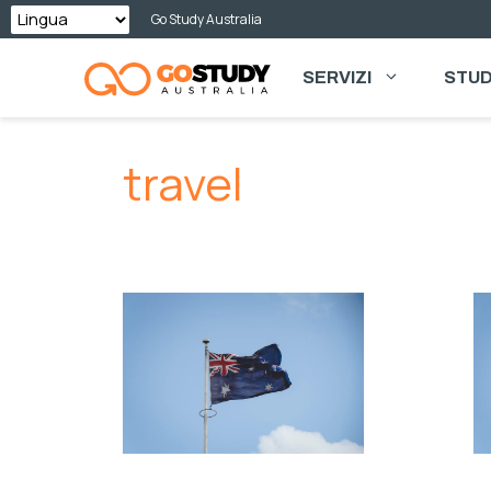
Vai
Go Study Australia
al
SERVIZI
STUD
contenuto
travel