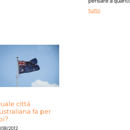
pensare a quant
tutto
uale città
ustraliana fa per
oi?
/08/2012