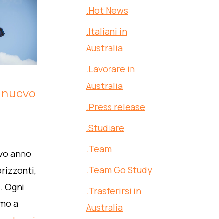
.Hot News
.Italiani in
Australia
.Lavorare in
Australia
 nuovo
.Press release
.Studiare
.Team
ovo anno
.Team Go Study
rizzonti,
. Ogni
.Trasferirsi in
mo a
Australia