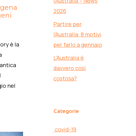
l’Australia – News
igena
2026
geni
Partire per
l’Australia: 8 motivi
ory è la
per farlo a gennaio
a
L’Australia è
 antica
davvero così
l
costosa?
io nel
Categorie
.covid-19