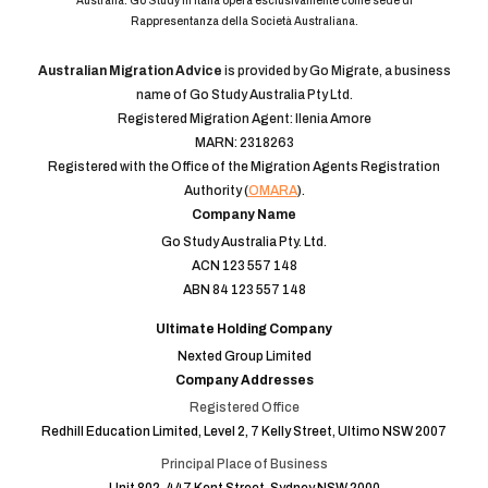
Australia. Go Study in Italia opera esclusivamente come sede di
Rappresentanza della Società Australiana.
Australian Migration Advice
is provided by Go Migrate, a business
name of Go Study Australia Pty Ltd.
Registered Migration Agent: Ilenia Amore
MARN: 2318263
Registered with the Office of the Migration Agents Registration
Authority (
OMARA
).
Company Name
Go Study Australia Pty. Ltd.
ACN 123 557 148
ABN 84 123 557 148
Ultimate Holding Company
Nexted Group Limited
Company Addresses
Registered Office
Redhill Education Limited, Level 2, 7 Kelly Street, Ultimo NSW 2007
Principal Place of Business
Unit 802, 447 Kent Street, Sydney NSW 2000