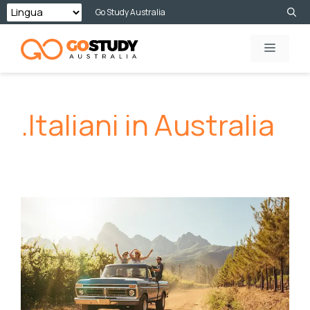
Vai
Go Study Australia
al
MENU
contenuto
.Italiani in Australia