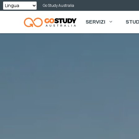
Vai
Go Study Australia
al
SERVIZI
STUD
contenuto