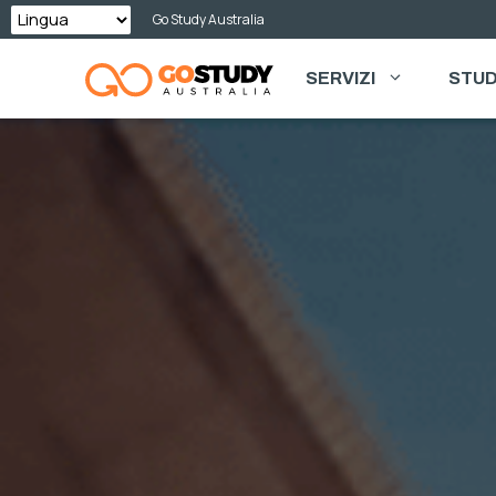
Vai
Go Study Australia
al
SERVIZI
STUD
contenuto