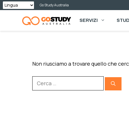
Vai
Go Study Australia
al
SERVIZI
STUD
contenuto
NON È STATO TROVATO NU
Non riusciamo a trovare quello che cerc
Ricerca
per: