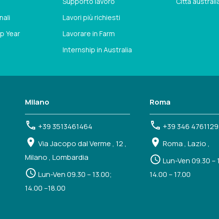
Supporto lavoro
Città austral
nali
Lavori più richiesti
p Year
Lavorare in Farm
Internship in Australia
Milano
Roma
+39 3513461464
+39 346 4761129
Via Jacopo dal Verme , 12 ,
Roma , Lazio ,
Milano , Lombardia
Lun-Ven 09.30 – 
Lun-Ven 09.30 – 13.00;
14.00 – 17.00
14.00 –18.00