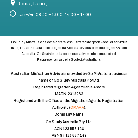
Roma , Lazio ,
Lun-Ven 09.30 – 13.00; 14.00 – 17.00
Go Study Australia è da considerarsi esclusivamente "portavoce" di servizi in
Italia, i quali in realtà sono erogati da Società terze stabilmente organizzate in
Australia. Go Study in Italia opera esclusivamente come sede di
Rappresentanza della Società Australiana.
Australian Migration Advice
is provided by Go Migrate, a business
name of Go Study Australia Pty Ltd.
Registered Migration Agent: Ilenia Amore
MARN: 2318263
Registered with the Office of the Migration Agents Registration
Authority (
OMARA
).
Company Name
Go Study Australia Pty. Ltd.
ACN 123 557 148
ABN 84 123 557 148