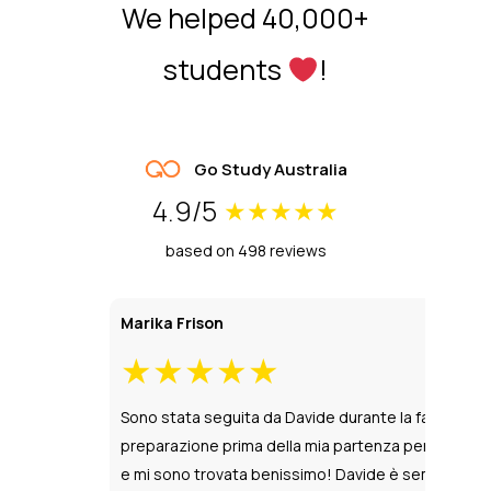
We helped 40,000+
students
!
Go Study Australia
4.9/5
★
★
★
★
★
based on 498 reviews
Lorenzo Presti
★
★
★
★
★
a fase di
La mia esperienza con GoStudy è stata davvero
 per Perth
fantastica. Mi hanno supportato in tutto prima
è sempre
della partenza per l’Australia, occupandosi di