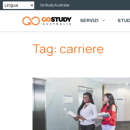
Vai
Go Study Australia
al
SERVIZI
STUD
contenuto
Tag:
carriere