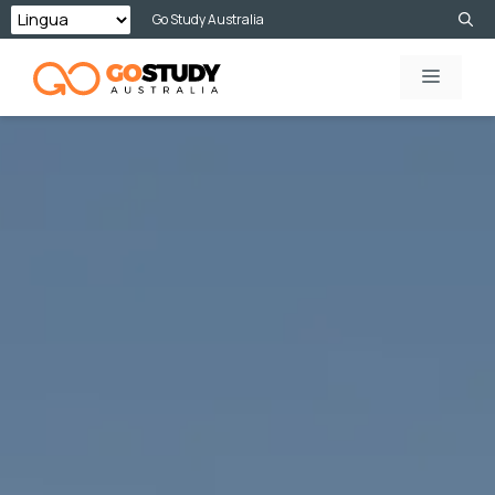
Vai
Go Study Australia
al
MENU
contenuto