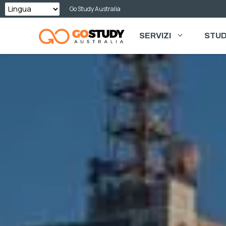
Vai
Go Study Australia
al
SERVIZI
STUD
contenuto